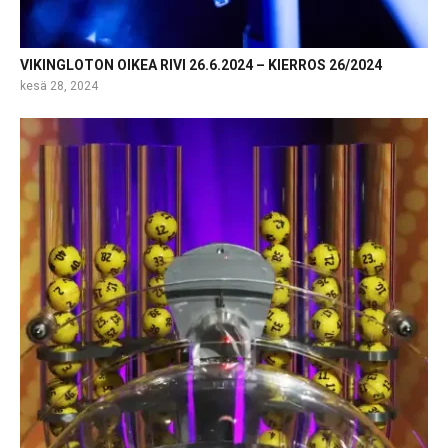
VIKINGLOTON OIKEA RIVI 26.6.2024 – KIERROS 26/2024
kesä 28, 2024