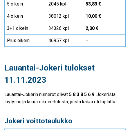
5 oikein
2045 kpl
53,83 €
4 oikein
38012 kpl
10,00 €
3+1 oikein
34326 kpl
2,00 €
Plus oikein
46957 kpl
–
Lauantai-Jokeri tulokset
11.11.2023
Lauantai-Jokerin numerot olivat
5 8 3 8 5 6 9
. Jokerista
löytyi neljä kuusi oikein -tulosta, joista kaksi oli tuplattu.
Jokeri voittotaulukko