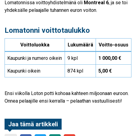
Lomatonnissa voittoyhdistelmänä oli
Montreal 6
, ja se toi
yhdeksälle pelaajalle tuhannen euron voiton.
Lomatonni voittotaulukko
Voittoluokka
Lukumäärä
Voitto-osuus
Kaupunki ja numero oikein
9 kpl
1 000,00 €
Kaupunki oikein
874 kpl
5,00 €
Ensi viikolla Loton potti kohoaa kahteen miljoonaan euroon.
Onnea pelaajille ensi kerralla – pelaathan vastuullisesti!
Jaa tämä artikkeli