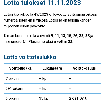
Lotto tulokset 11.11.2023
Loton kierroksella 45/2023 ei löydetty seitsemää oikeaa
numeroa, joten ensi viikolla Lotossa on tarjolla kahden
miljoonan euron päävoitto.
Tämän lauantain oikea rivi oli
9, 11, 13, 15, 26, 33, 38
ja
lisänumero
24
. Plusnumeroksi arvottiin
22
.
Lotto voittotaulukko
Voittoluokka
Lukumäärä
Voitto-osuus
7 oikein
– kpl
–
6+1 oikein
– kpl
–
6 oikein
35 kpl
2 621,07 €