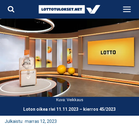
Siirry
sisältöön
Kuva: Veikkaus
Loton oikea rivi 11.11.2023 – kierros 45/2023
Julkaistu:
marras 12, 2023