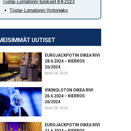
Tiistai-Lomatonni tulokset 8.8.2023
Tiistai-Lomatonni Voitonjako
IMEISIMMÄT UUTISET
EUROJACKPOTIN OIKEA RIVI
28.6.2024 – KIERROS
26/2024
kesä 28, 2024
VIKINGLOTON OIKEA RIVI
26.6.2024 – KIERROS
26/2024
kesä 28, 2024
EUROJACKPOTIN OIKEA RIVI
21.6.2024 – KIERROS