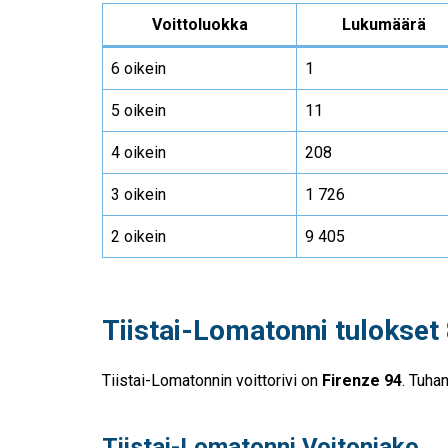
Voittoluokka
Lukumäärä
6 oikein
1
5 oikein
11
4 oikein
208
3 oikein
1 726
2 oikein
9 405
Tiistai-Lomatonni tulokset
Tiistai-Lomatonnin voittorivi on
Firenze 94
. Tuha
Tiistai-Lomatonni Voitonjako