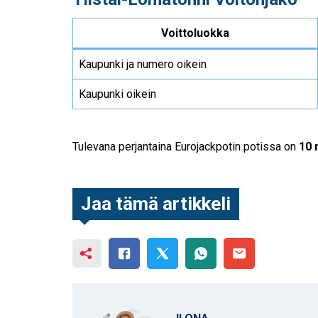
Voittoluokka
Kaupunki ja numero oikein
Kaupunki oikein
Tulevana perjantaina Eurojackpotin potissa on
10 
Jaa tämä artikkeli