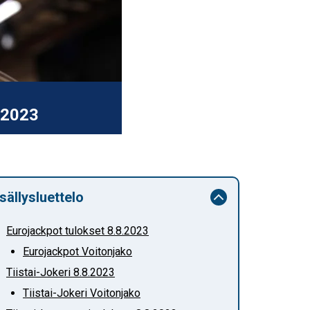
2/2023
sällysluettelo
Eurojackpot tulokset 8.8.2023
Eurojackpot Voitonjako
Tiistai-Jokeri 8.8.2023
Tiistai-Jokeri Voitonjako