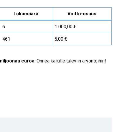
Lukumäärä
Voitto-osuus
6
1 000,00 €
461
5,00 €
miljoonaa euroa
. Onnea kaikille tuleviin arvontoihin!