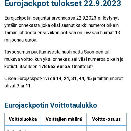
Eurojackpot tulokset 22.9.2023
Eurojackpotin perjantai-arvonnassa 22.9.2023 ei löytynyt
yhtään onnekasta, joka olisi saanut kaikki numerot oikein.
Tämän johdosta ensi viikon potissa on luvassa huimat 13
miljoonaa euroa.
Täysosuman puuttumisesta huolimatta Suomeen tuli
mukava voitto, kun yksi onnekas sai viisi numeroa oikein ja
kotiutti itselleen
178 663 euroa
. Onnittelut!
Oikea Eurojackpot-rivi oli
14, 24, 31, 44, 45
ja tähtinumerot
olivat
7 ja 11
.
Eurojackpotin Voittotaulukko
Voittoluokka
Voittajien määrä
Voitto-osuus