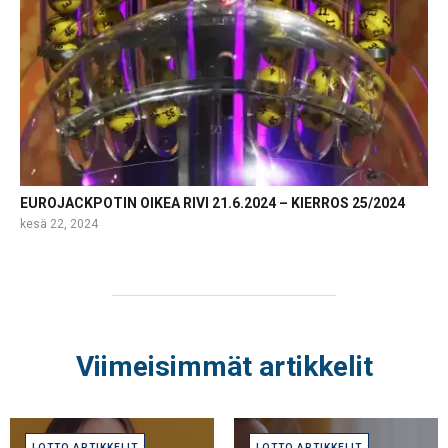
EUROJACKPOTIN OIKEA RIVI 21.6.2024 – KIERROS 25/2024
kesä 22, 2024
Viimeisimmät artikkelit
LOTTO ARTIKKELIT
LOTTO ARTIKKELIT