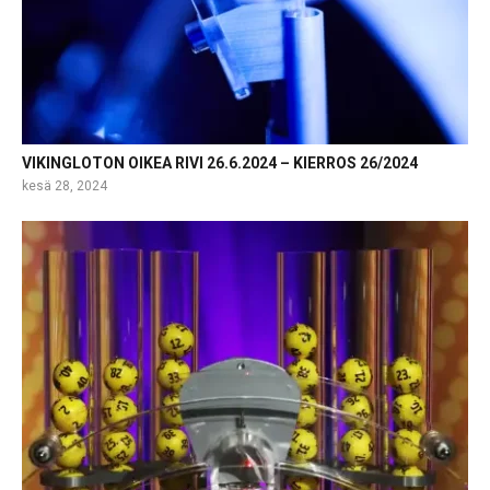
VIKINGLOTON OIKEA RIVI 26.6.2024 – KIERROS 26/2024
kesä 28, 2024