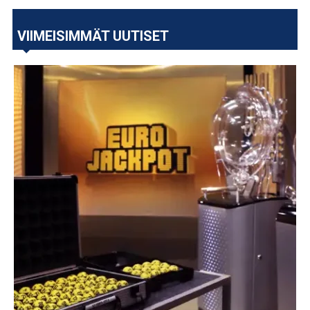
VIIMEISIMMÄT UUTISET