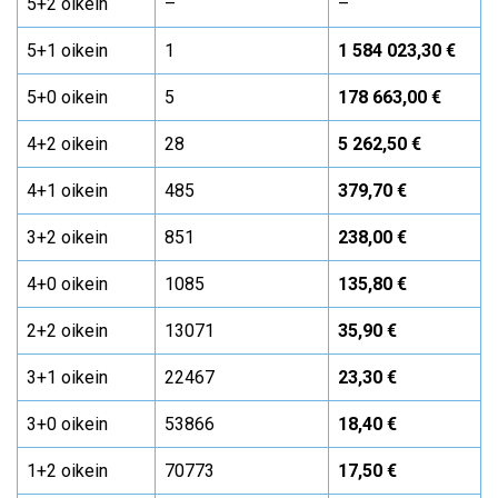
5+2 oikein
–
–
5+1 oikein
1
1 584 023,30 €
5+0 oikein
5
178 663,00 €
4+2 oikein
28
5 262,50 €
4+1 oikein
485
379,70 €
3+2 oikein
851
238,00 €
4+0 oikein
1085
135,80 €
2+2 oikein
13071
35,90 €
3+1 oikein
22467
23,30 €
3+0 oikein
53866
18,40 €
1+2 oikein
70773
17,50 €