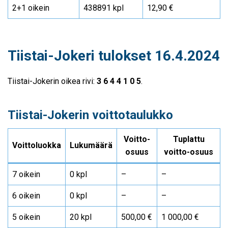
2+1 oikein
438891 kpl
12,90 €
Tiistai-Jokeri tulokset 16.4.2024
Tiistai-Jokerin oikea rivi:
3 6 4 4 1 0 5
.
Tiistai-Jokerin voittotaulukko
Voitto-
Tuplattu
Voittoluokka
Lukumäärä
osuus
voitto-osuus
7 oikein
0 kpl
–
–
6 oikein
0 kpl
–
–
5 oikein
20 kpl
500,00 €
1 000,00 €