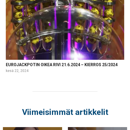
EUROJACKPOTIN OIKEA RIVI 21.6.2024 – KIERROS 25/2024
kesä 22, 2024
Viimeisimmät artikkelit