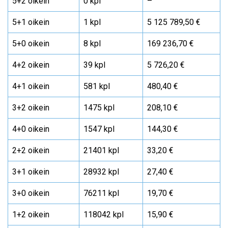
5+2 oikein
0 kpl
–
5+1 oikein
1 kpl
5 125 789,50 €
5+0 oikein
8 kpl
169 236,70 €
4+2 oikein
39 kpl
5 726,20 €
4+1 oikein
581 kpl
480,40 €
3+2 oikein
1475 kpl
208,10 €
4+0 oikein
1547 kpl
144,30 €
2+2 oikein
21401 kpl
33,20 €
3+1 oikein
28932 kpl
27,40 €
3+0 oikein
76211 kpl
19,70 €
1+2 oikein
118042 kpl
15,90 €