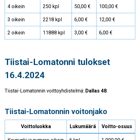
4 oikein
250 kpl
50,00 €
100,00 €
3 oikein
2218 kpl
6,00 €
12,00 €
2 oikein
11888 kpl
3,00 €
6,00 €
Tiistai-Lomatonni tulokset
16.4.2024
Tiistai-Lomatonnin voittoyhdistelmä:
Dallas 48
.
Tiistai-Lomatonnin voitonjako
Voittoluokka
Lukumäärä
Voitto-osuus