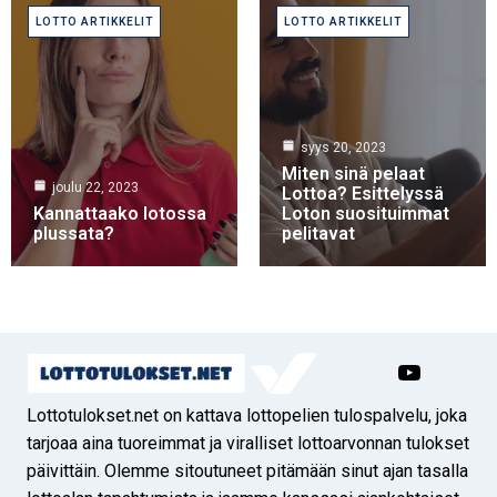
LOTTO ARTIKKELIT
LOTTO ARTIKKELIT
syys 20, 2023
Miten sinä pelaat
joulu 22, 2023
Lottoa? Esittelyssä
Kannattaako lotossa
Loton suosituimmat
plussata?
pelitavat
Lottotulokset.net on kattava lottopelien tulospalvelu, joka
tarjoaa aina tuoreimmat ja viralliset lottoarvonnan tulokset
päivittäin. Olemme sitoutuneet pitämään sinut ajan tasalla