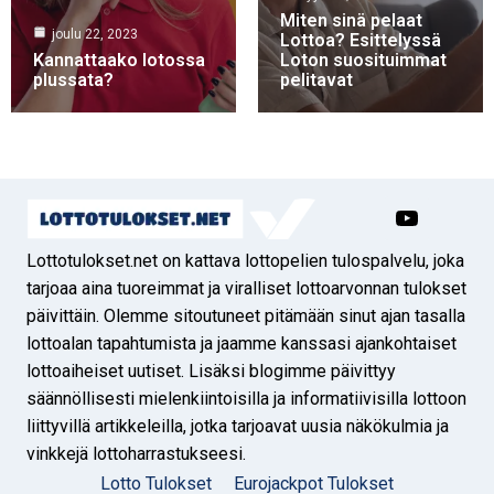
Miten sinä pelaat
joulu 22, 2023
Lottoa? Esittelyssä
Kannattaako lotossa
Loton suosituimmat
plussata?
pelitavat
Lottotulokset.net on kattava lottopelien tulospalvelu, joka
tarjoaa aina tuoreimmat ja viralliset lottoarvonnan tulokset
päivittäin. Olemme sitoutuneet pitämään sinut ajan tasalla
lottoalan tapahtumista ja jaamme kanssasi ajankohtaiset
lottoaiheiset uutiset. Lisäksi blogimme päivittyy
säännöllisesti mielenkiintoisilla ja informatiivisilla lottoon
liittyvillä artikkeleilla, jotka tarjoavat uusia näkökulmia ja
vinkkejä lottoharrastukseesi.
Lotto Tulokset
Eurojackpot Tulokset