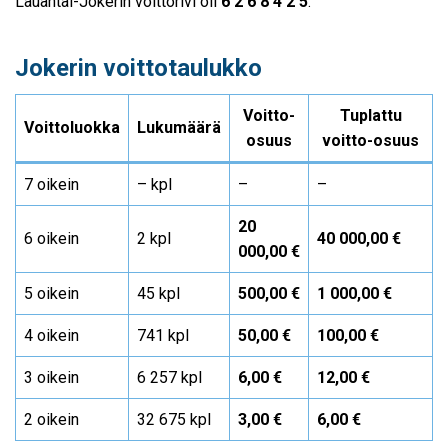
Lauantai-Jokerin voittorivi oli
6 2 6 8 4 2 5
.
Jokerin voittotaulukko
Voitto-
Tuplattu
Voittoluokka
Lukumäärä
osuus
voitto-osuus
7 oikein
– kpl
–
–
20
6 oikein
2 kpl
40 000,00 €
000,00 €
5 oikein
45 kpl
500,00 €
1 000,00 €
4 oikein
741 kpl
50,00 €
100,00 €
3 oikein
6 257 kpl
6,00 €
12,00 €
2 oikein
32 675 kpl
3,00 €
6,00 €