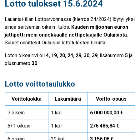
Lotto tulokset 15.6.2024
Lauantai-illan Lottoarvonnassa (kierros 24/2024) löytyi yksi
ainoa seitsemän oikein -tulos.
Kuuden miljoonan euron
jättipotti meni onnekkaalle nettipelaajalle Oulaisista
.
Suuret onnittelut Oulaisiin lottotulosten tiimiltä!
Loton oikea rivi oli
4, 19, 20, 24, 29, 30, 39
, lisänumero
5
ja
plusnumero
30
.
Lotto voittotaulukko
Voittoluokka
Lukumäärä
Voitto-osuus
7 oikein
1 kpl
6 000 000,00 €
6+1 oikein
1 kpl
276 485,84 €
6 oikein
29 kpl
3 156,06 €