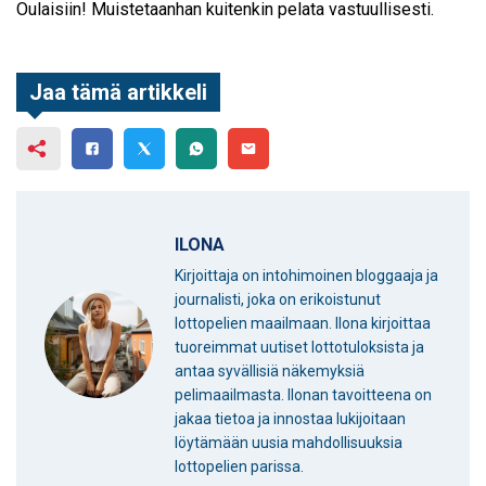
Oulaisiin! Muistetaanhan kuitenkin pelata vastuullisesti.
Jaa tämä artikkeli
ILONA
Kirjoittaja on intohimoinen bloggaaja ja
journalisti, joka on erikoistunut
lottopelien maailmaan. Ilona kirjoittaa
tuoreimmat uutiset lottotuloksista ja
antaa syvällisiä näkemyksiä
pelimaailmasta. Ilonan tavoitteena on
jakaa tietoa ja innostaa lukijoitaan
löytämään uusia mahdollisuuksia
lottopelien parissa.